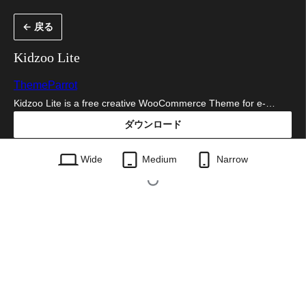
内
← 戻る
容
を
Kidzoo Lite
ス
ThemeParrot
キ
Kidzoo Lite is a free creative WooCommerce Theme for e-…
ッ
ダウンロード
プ
kidzoo-lite.1.1.zip
Wide
Medium
Narrow