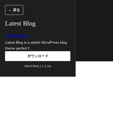
内
← 戻る
容
を
Latest Blog
ス
キ
adorethemes
ッ
Latest Blog is a stylish WordPress blog
theme perfect f…
プ
ダウンロード
latest-blog.1.1.1.zip