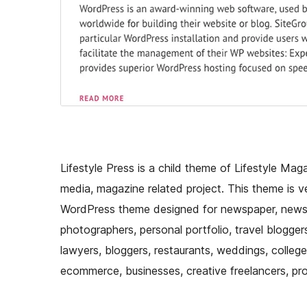
Lifestyle Press is a child theme of Lifestyle Ma
media, magazine related project. This theme is ve
WordPress theme designed for newspaper, news p
photographers, personal portfolio, travel blogger
lawyers, bloggers, restaurants, weddings, colleges,
ecommerce, businesses, creative freelancers, p