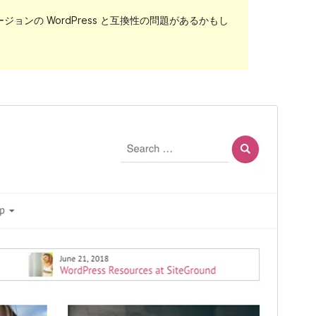
ンの WordPress と互換性の問題があるかもし
プレビュー
ダウンロード
これは
Lifestyle Magazine
の子テーマで
す。
バージョン
1.0.0
最終更新日
2019年5月29日
有効インストール数
10 未満
テーマのホームページ