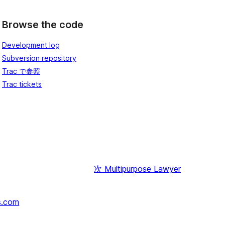
Browse the code
Development log
Subversion repository
Trac で参照
Trac tickets
次
Multipurpose Lawyer
s.com