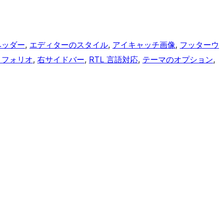
ヘッダー
, 
エディターのスタイル
, 
アイキャッチ画像
, 
フッターウ
トフォリオ
, 
右サイドバー
, 
RTL 言語対応
, 
テーマのオプション
, 