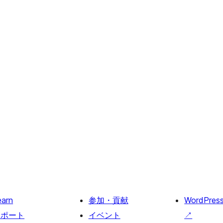
earn
参加・貢献
WordPres
サポート
イベント
↗