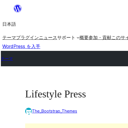
内
容
日本語
を
ス
テーマ
プラグイン
ニュース
サポート
概要
参加・貢献
このサ
キ
WordPress を入手
ッ
テーマ
プ
Lifestyle Press
The_Bootstrap_Themes