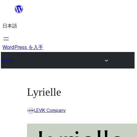
内
容
日本語
を
ス
キ
WordPress を入手
ッ
テーマ
プ
Lyrielle
LEVIK Company