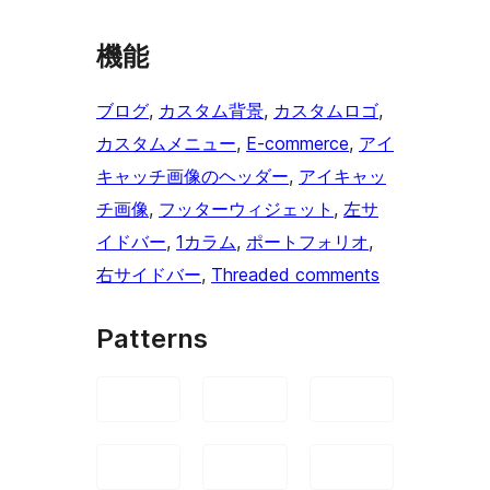
機能
ブログ
, 
カスタム背景
, 
カスタムロゴ
, 
カスタムメニュー
, 
E-commerce
, 
アイ
キャッチ画像のヘッダー
, 
アイキャッ
チ画像
, 
フッターウィジェット
, 
左サ
イドバー
, 
1カラム
, 
ポートフォリオ
, 
右サイドバー
, 
Threaded comments
Patterns