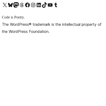
X (旧 Twitter) アカウントへ
Bluesky アカウントへ
Mastodon アカウントへ
Threads アカウントへ
Facebook ページへ
Instagram アカウントへ
LinkedIn アカウントへ
TikTok アカウントへ
YouTube チャンネルへ
Tumblr アカウントへ
Code is Poetry.
The WordPress® trademark is the intellectual property of
the WordPress Foundation.