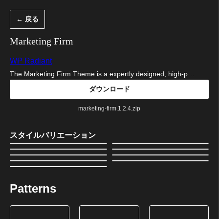
内
← 戻る
容
を
Marketing Firm
ス
WP Radiant
キ
The Marketing Firm Theme is a expertly designed, high-p…
ッ
ダウンロード
プ
marketing-firm.1.2.4.zip
スタイルバリエーション
Patterns