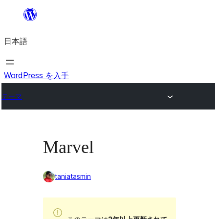
内
容
日本語
を
ス
キ
WordPress を入手
ッ
テーマ
プ
Marvel
taniatasmin