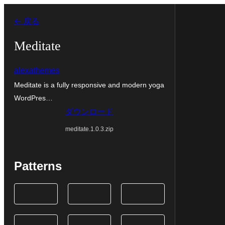
内
← 戻る
容
を
Meditate
ス
alexathemes
キ
Meditate is a fully responsive and modern yoga
ッ
WordPres…
プ
ダウンロード
meditate.1.0.3.zip
Patterns