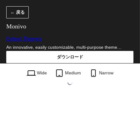
内
← 戻る
容
を
Monivo
ス
Extend Themes
キ
An innovative, easily customizable, multi-purpose theme…
ッ
ダウンロード
プ
monivo.1.0.18.zip
Wide
Medium
Narrow