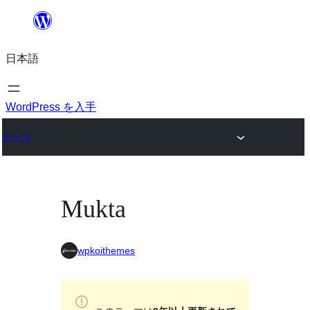
内
容
日本語
を
ス
キ
WordPress を入手
ッ
テーマ
プ
Mukta
wpkoithemes