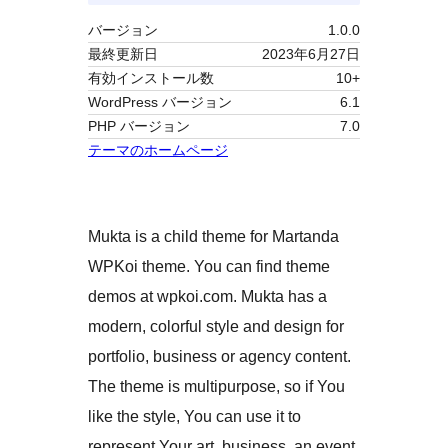
バージョン
1.0.0
最終更新日
2023年6月27日
有効インストール数
10+
WordPress バージョン
6.1
PHP バージョン
7.0
テーマのホームページ
Mukta is a child theme for Martanda
WPKoi theme. You can find theme
demos at wpkoi.com. Mukta has a
modern, colorful style and design for
portfolio, business or agency content.
The theme is multipurpose, so if You
like the style, You can use it to
represent Your art, business, an event,