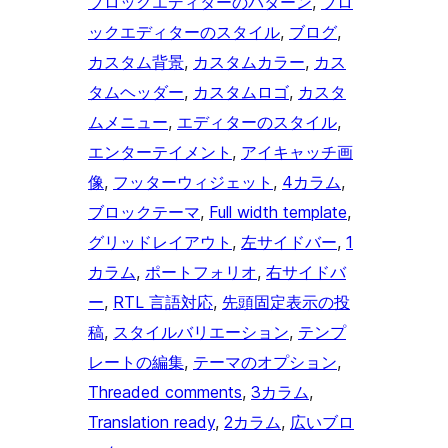
ブロックエディターのパターン
, 
ブロ
ックエディターのスタイル
, 
ブログ
, 
カスタム背景
, 
カスタムカラー
, 
カス
タムヘッダー
, 
カスタムロゴ
, 
カスタ
ムメニュー
, 
エディターのスタイル
, 
エンターテイメント
, 
アイキャッチ画
像
, 
フッターウィジェット
, 
4カラム
, 
ブロックテーマ
, 
Full width template
, 
グリッドレイアウト
, 
左サイドバー
, 
1
カラム
, 
ポートフォリオ
, 
右サイドバ
ー
, 
RTL 言語対応
, 
先頭固定表示の投
稿
, 
スタイルバリエーション
, 
テンプ
レートの編集
, 
テーマのオプション
, 
Threaded comments
, 
3カラム
, 
Translation ready
, 
2カラム
, 
広いブロ