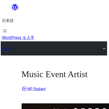
内
容
日本語
を
ス
キ
WordPress を入手
ッ
テーマ
プ
Music Event Artist
WP Radiant