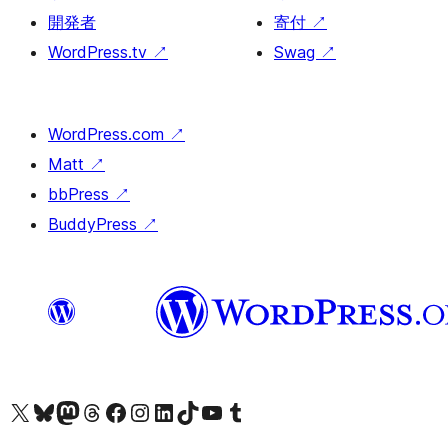
開発者
寄付
↗
WordPress.tv
↗
Swag
↗
WordPress.com
↗
Matt
↗
bbPress
↗
BuddyPress
↗
X (旧 Twitter) アカウントへ
Bluesky アカウントへ
Mastodon アカウントへ
Threads アカウントへ
Facebook ページへ
Instagram アカウントへ
LinkedIn アカウントへ
TikTok アカウントへ
YouTube チャンネルへ
Tumblr アカウントへ