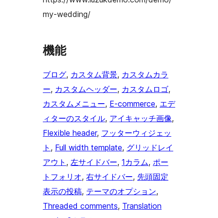
my-wedding/
機能
ブログ
, 
カスタム背景
, 
カスタムカラ
ー
, 
カスタムヘッダー
, 
カスタムロゴ
, 
カスタムメニュー
, 
E-commerce
, 
エデ
ィターのスタイル
, 
アイキャッチ画像
, 
Flexible header
, 
フッターウィジェッ
ト
, 
Full width template
, 
グリッドレイ
アウト
, 
左サイドバー
, 
1カラム
, 
ポー
トフォリオ
, 
右サイドバー
, 
先頭固定
表示の投稿
, 
テーマのオプション
, 
Threaded comments
, 
Translation