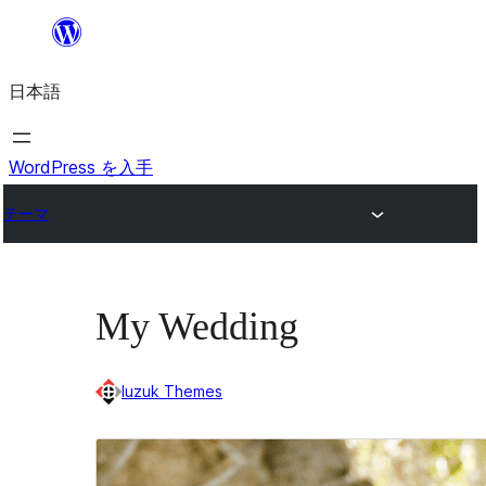
内
容
日本語
を
ス
キ
WordPress を入手
ッ
テーマ
プ
My Wedding
luzuk Themes