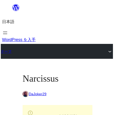
内
容
日本語
を
ス
キ
WordPress を入手
ッ
テーマ
プ
Narcissus
DaJoker29