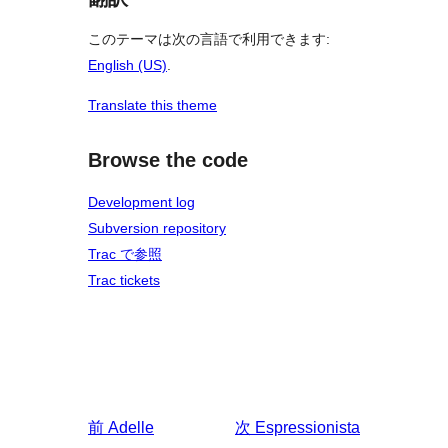
このテーマは次の言語で利用できます:
English (US)
.
Translate this theme
Browse the code
Development log
Subversion repository
Trac で参照
Trac tickets
前
Adelle
次
Espressionista