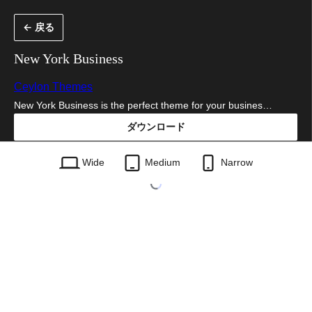
内
← 戻る
容
を
New York Business
ス
Ceylon Themes
キ
New York Business is the perfect theme for your busines…
ッ
ダウンロード
プ
new-york-business.1.4.1.zip
Wide
Medium
Narrow