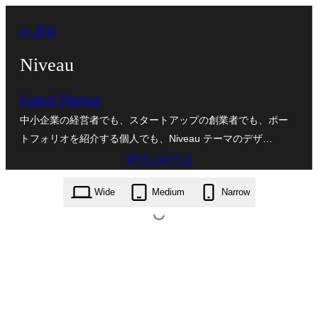
内
← 戻る
容
を
Niveau
ス
Extend Themes
キ
中小企業の経営者でも、スタートアップの創業者でも、ポー
ッ
トフォリオを紹介する個人でも、Niveau テーマのデザ…
プ
ダウンロード
niveau.1.0.31.zip
Wide
Medium
Narrow