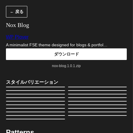
内
← 戻る
容
を
Nox Blog
ス
WP Plover
キ
A minimalist FSE theme designed for blogs & portfol…
ッ
ダウンロード
プ
nox-blog.1.0.1.zip
スタイルバリエーション
Patterns