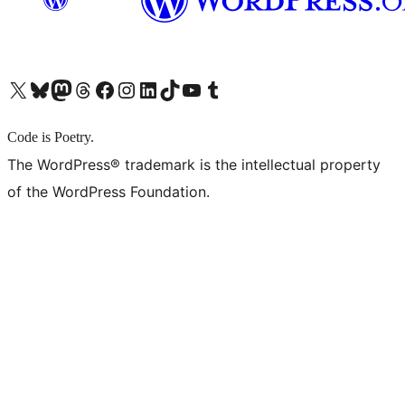
X (旧 Twitter) アカウントへ
Bluesky アカウントへ
Mastodon アカウントへ
Threads アカウントへ
Facebook ページへ
Instagram アカウントへ
LinkedIn アカウントへ
TikTok アカウントへ
YouTube チャンネルへ
Tumblr アカウントへ
Code is Poetry.
The WordPress® trademark is the intellectual property
of the WordPress Foundation.