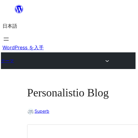
内
容
日本語
を
ス
キ
WordPress を入手
ッ
テーマ
プ
Personalistio Blog
Superb