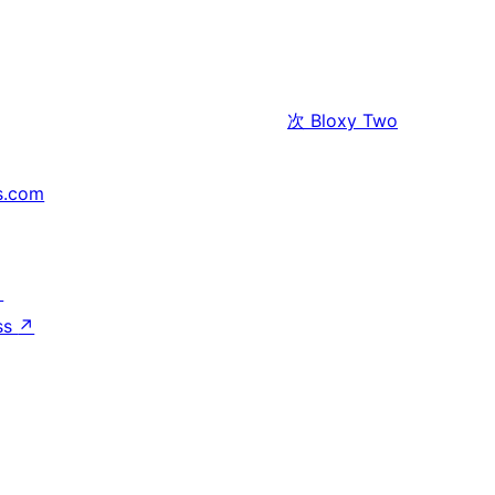
次
Bloxy Two
s.com
↗
ss
↗