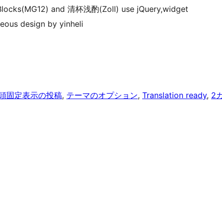
by Blocks(MG12) and 清杯浅酌(Zoll) use jQuery,widget
eous design by yinheli
頭固定表示の投稿
, 
テーマのオプション
, 
Translation ready
, 
2