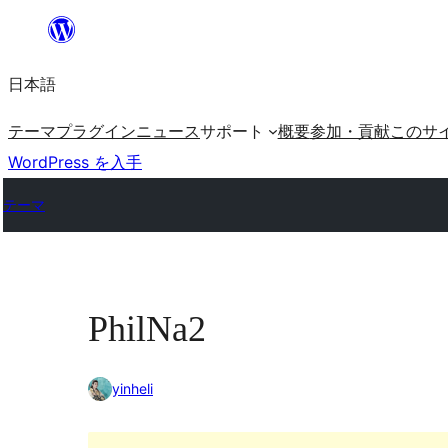
内
容
日本語
を
ス
テーマ
プラグイン
ニュース
サポート
概要
参加・貢献
このサ
キ
WordPress を入手
ッ
テーマ
プ
PhilNa2
yinheli