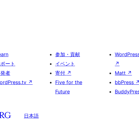
earn
参加・貢献
WordPres
サポート
イベント
↗
開発者
寄付
↗
Matt
↗
ordPress.tv
↗
Five for the
bbPress
Future
BuddyPre
日本語