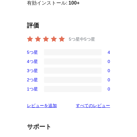
有効インストール:
100+
評価
5つ星中
5
つ星
5つ星
4
4
4つ星
0
5-
0
3つ星
0
星
4-
0
レ
2つ星
0
星
3-
0
ビ
レ
1つ星
0
星
2-
0
ュ
ビ
レ
星
1-
ー
ュ
を
レビューを追加
すべてのレビュー
ビ
レ
星
ー
見
ュ
ビ
レ
る
ー
ュ
ビ
サポート
ー
ュ