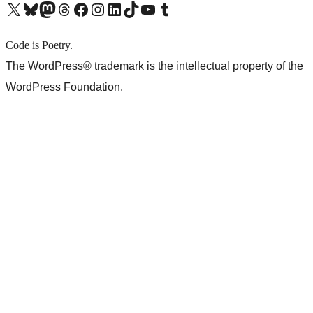
X (旧 Twitter) アカウントへ
Bluesky アカウントへ
Mastodon アカウントへ
Threads アカウントへ
Facebook ページへ
Instagram アカウントへ
LinkedIn アカウントへ
TikTok アカウントへ
YouTube チャンネルへ
Tumblr アカウントへ
Code is Poetry.
The WordPress® trademark is the intellectual property of the
WordPress Foundation.