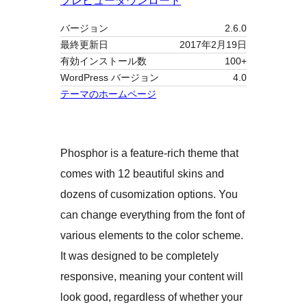
プレビュー
ダウンロード
バージョン
2.6.0
最終更新日
2017年2月19日
有効インストール数
100+
WordPress バージョン
4.0
テーマのホームページ
Phosphor is a feature-rich theme that
comes with 12 beautiful skins and
dozens of cusomization options. You
can change everything from the font of
various elements to the color scheme.
It was designed to be completely
responsive, meaning your content will
look good, regardless of whether your