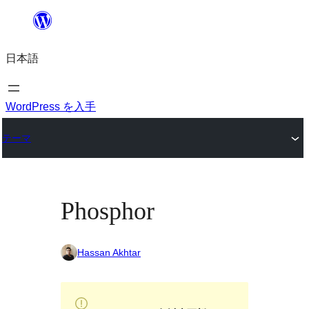
内
容
日本語
を
ス
キ
WordPress を入手
ッ
テーマ
プ
Phosphor
Hassan Akhtar