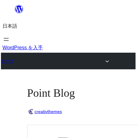
内
容
日本語
を
ス
キ
WordPress を入手
ッ
テーマ
プ
Point Blog
creativthemes