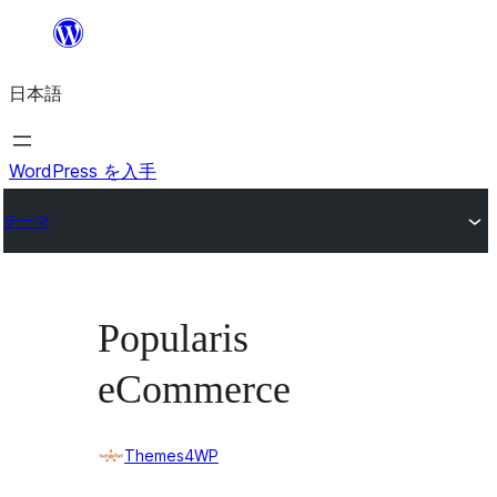
内
容
日本語
を
ス
キ
WordPress を入手
ッ
テーマ
プ
Popularis
eCommerce
Themes4WP