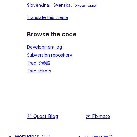
Slovenčina
、
Svenska
、
Українська
.
Translate this theme
Browse the code
Development log
Subversion repository
Trac で参照
Trac tickets
前
Quest Blog
次
Fixmate
WordPress とは
ショーケース