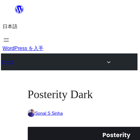
内
容
日本語
を
ス
キ
WordPress を入手
ッ
テーマ
プ
Posterity Dark
Sonal S Sinha