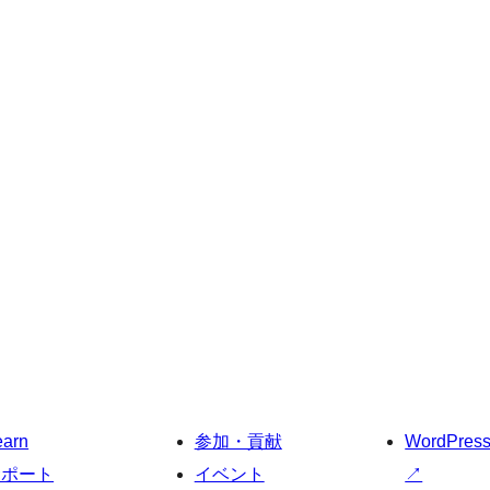
earn
参加・貢献
WordPres
サポート
イベント
↗