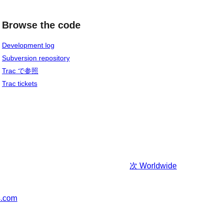
Browse the code
Development log
Subversion repository
Trac で参照
Trac tickets
次
Worldwide
s.com