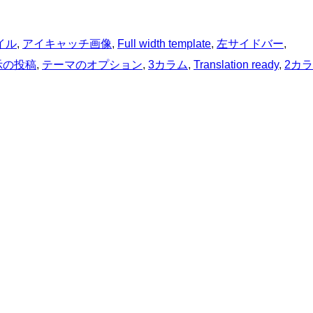
イル
, 
アイキャッチ画像
, 
Full width template
, 
左サイドバー
, 
示の投稿
, 
テーマのオプション
, 
3カラム
, 
Translation ready
, 
2カラ