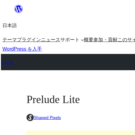
内
容
日本語
を
ス
テーマ
プラグイン
ニュース
サポート
概要
参加・貢献
このサ
キ
WordPress を入手
ッ
テーマ
プ
Prelude Lite
Shaped Pixels