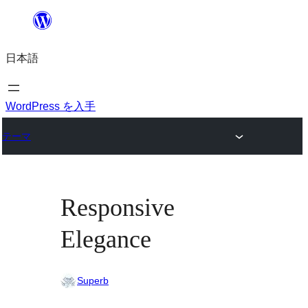
内
容
日本語
を
ス
キ
WordPress を入手
ッ
テーマ
プ
Responsive
Elegance
Superb