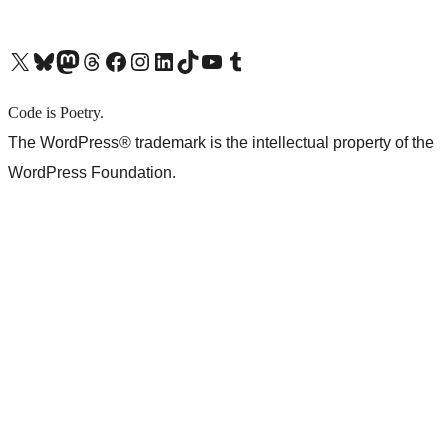
X (旧 Twitter) アカウントへ
Bluesky アカウントへ
Mastodon アカウントへ
Threads アカウントへ
Facebook ページへ
Instagram アカウントへ
LinkedIn アカウントへ
TikTok アカウントへ
YouTube チャンネルへ
Tumblr アカウントへ
Code is Poetry.
The WordPress® trademark is the intellectual property of the
WordPress Foundation.