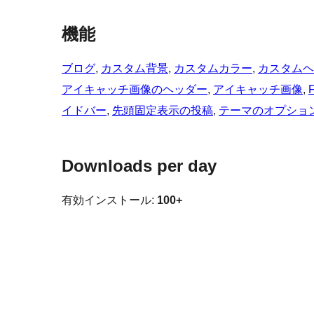
機能
ブログ
, 
カスタム背景
, 
カスタムカラー
, 
カスタムヘ
アイキャッチ画像のヘッダー
, 
アイキャッチ画像
, 
F
イドバー
, 
先頭固定表示の投稿
, 
テーマのオプショ
Downloads per day
有効インストール:
100+