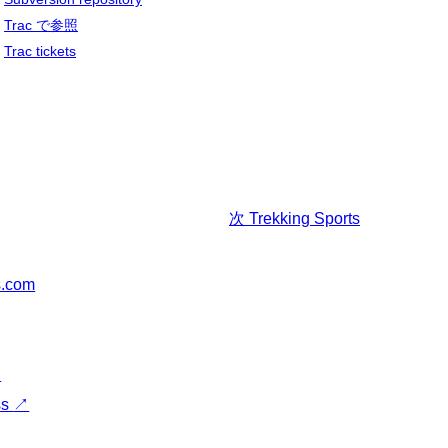
Trac で参照
Trac tickets
次
Trekking Sports
s.com
↗
ss
↗