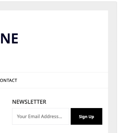
プレビュー
ダウンロード
これは
ResponsiveBlogily
の子テーマです。
バージョン
1.3
最終更新日
2026年1月31日
有効インストール数
100+
WordPress バージョン
4.0
PHP バージョン
4.0
テーマのホームページ