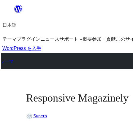
内
容
日本語
を
ス
テーマ
プラグイン
ニュース
サポート
概要
参加・貢献
このサ
キ
WordPress を入手
ッ
テーマ
プ
Responsive Magazinely
Superb