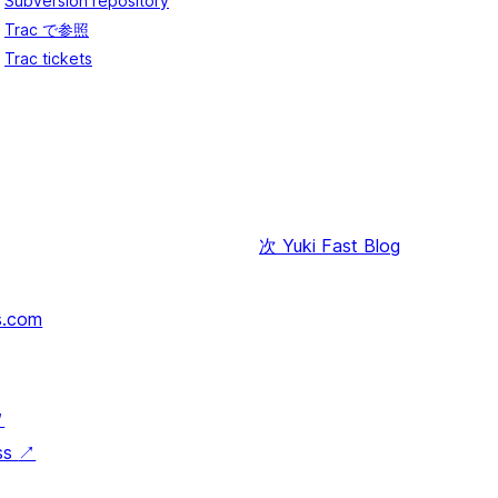
Subversion repository
Trac で参照
Trac tickets
次
Yuki Fast Blog
s.com
↗
ss
↗