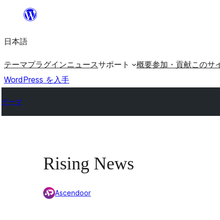
内
容
日本語
を
ス
テーマ
プラグイン
ニュース
サポート
概要
参加・貢献
このサ
キ
WordPress を入手
ッ
テーマ
プ
Rising News
Ascendoor