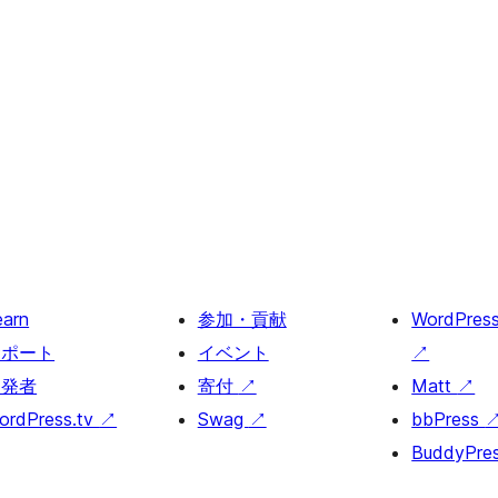
earn
参加・貢献
WordPres
サポート
イベント
↗
開発者
寄付
↗
Matt
↗
ordPress.tv
↗
Swag
↗
bbPress
BuddyPre