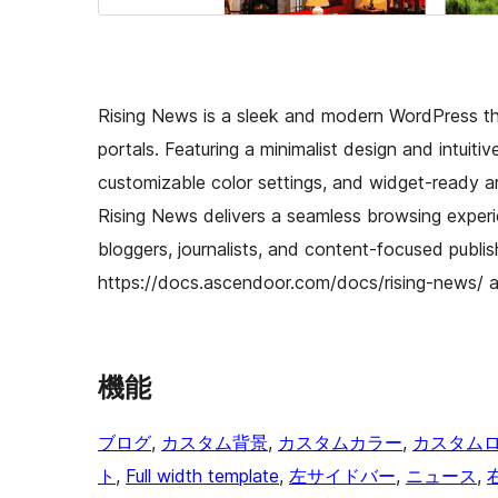
Rising News is a sleek and modern WordPress th
portals. Featuring a minimalist design and intuitive
customizable color settings, and widget-ready ar
Rising News delivers a seamless browsing experie
bloggers, journalists, and content-focused publ
https://docs.ascendoor.com/docs/rising-news/ 
機能
ブログ
, 
カスタム背景
, 
カスタムカラー
, 
カスタム
ト
, 
Full width template
, 
左サイドバー
, 
ニュース
, 