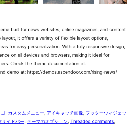
eme built for news websites, online magazines, and content
 layout, it offers a variety of flexible layout options,
eas for easy personalization. With a fully responsive design,
nce on all devices and browsers, making it ideal for
ishers. Check the theme documentation at:
and demo at: https://demos.ascendoor.com/rising-news/
ロゴ
, 
カスタムメニュー
, 
アイキャッチ画像
, 
フッターウィジェッ
右サイドバー
, 
テーマのオプション
, 
Threaded comments
, 