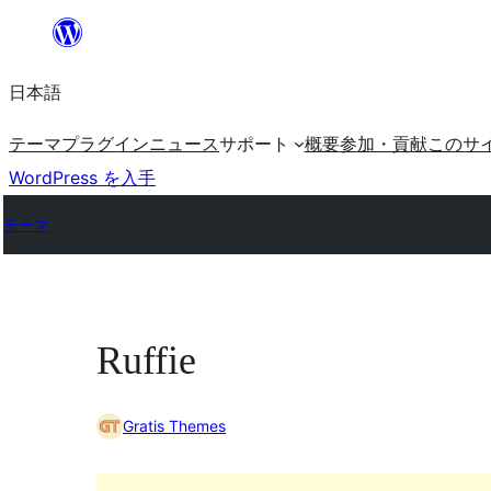
内
容
日本語
を
ス
テーマ
プラグイン
ニュース
サポート
概要
参加・貢献
このサ
キ
WordPress を入手
ッ
テーマ
プ
Ruffie
Gratis Themes