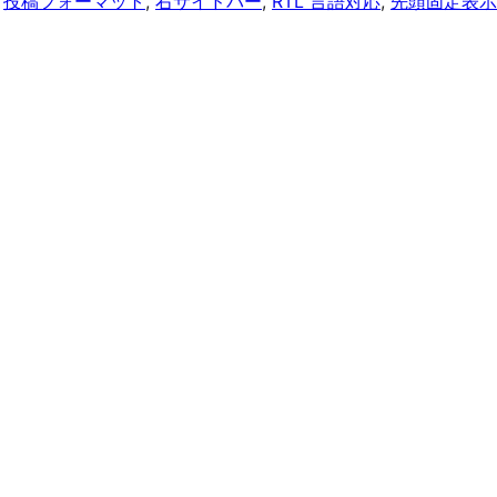
 
投稿フォーマット
, 
右サイドバー
, 
RTL 言語対応
, 
先頭固定表示