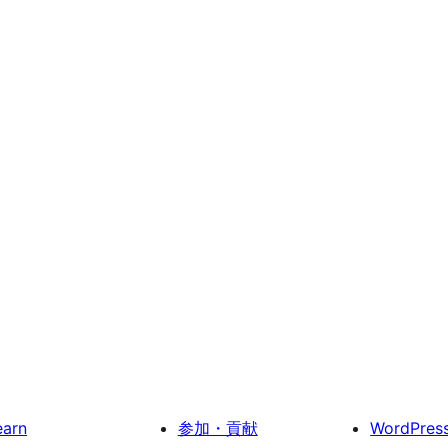
earn
参加・貢献
WordPres