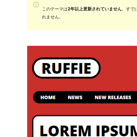
このテーマは
2年以上更新されていません
。すで
れません。