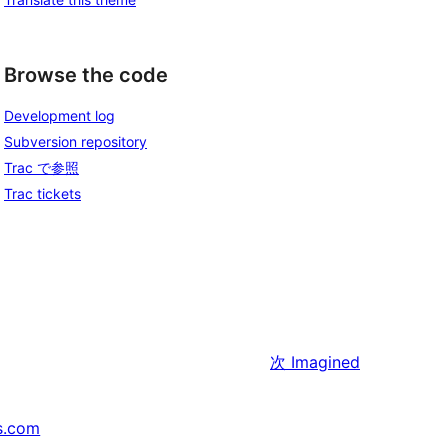
Browse the code
Development log
Subversion repository
Trac で参照
Trac tickets
次
Imagined
s.com