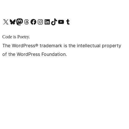
X (旧 Twitter) アカウントへ
Bluesky アカウントへ
Mastodon アカウントへ
Threads アカウントへ
Facebook ページへ
Instagram アカウントへ
LinkedIn アカウントへ
TikTok アカウントへ
YouTube チャンネルへ
Tumblr アカウントへ
Code is Poetry.
The WordPress® trademark is the intellectual property
of the WordPress Foundation.