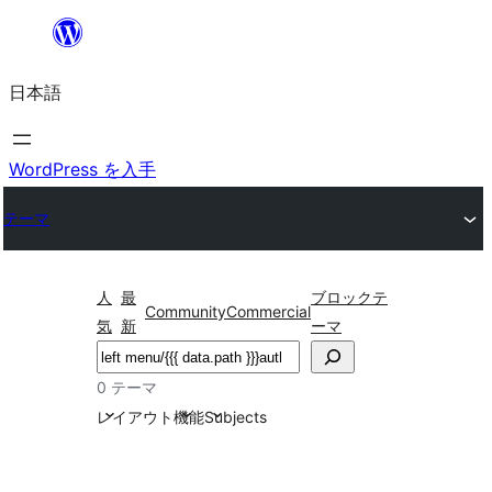
内
容
日本語
を
ス
キ
WordPress を入手
ッ
テーマ
プ
人
最
ブロックテ
Community
Commercial
気
新
ーマ
検
索
0 テーマ
レイアウト
機能
Subjects