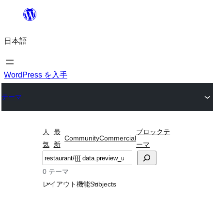
内
容
日本語
を
ス
キ
WordPress を入手
ッ
テーマ
プ
人
最
ブロックテ
Community
Commercial
気
新
ーマ
検
索
0 テーマ
レイアウト
機能
Subjects