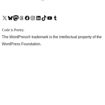
X (旧 Twitter) アカウントへ
Bluesky アカウントへ
Mastodon アカウントへ
Threads アカウントへ
Facebook ページへ
Instagram アカウントへ
LinkedIn アカウントへ
TikTok アカウントへ
YouTube チャンネルへ
Tumblr アカウントへ
Code is Poetry.
The WordPress® trademark is the intellectual property of the
WordPress Foundation.