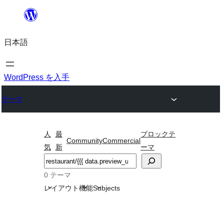
内
容
日本語
を
ス
キ
WordPress を入手
ッ
テーマ
プ
人
最
ブロックテ
Community
Commercial
気
新
ーマ
検
索
0 テーマ
レイアウト
機能
Subjects