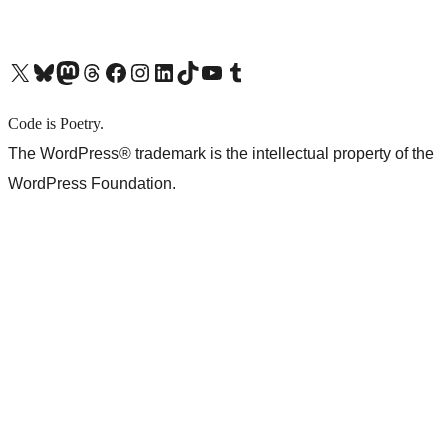
X (旧 Twitter) アカウントへ
Bluesky アカウントへ
Mastodon アカウントへ
Threads アカウントへ
Facebook ページへ
Instagram アカウントへ
LinkedIn アカウントへ
TikTok アカウントへ
YouTube チャンネルへ
Tumblr アカウントへ
Code is Poetry.
The WordPress® trademark is the intellectual property of the
WordPress Foundation.