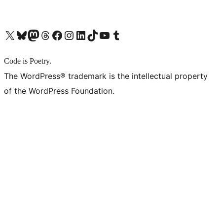
X (旧 Twitter) アカウントへ
Bluesky アカウントへ
Mastodon アカウントへ
Threads アカウントへ
Facebook ページへ
Instagram アカウントへ
LinkedIn アカウントへ
TikTok アカウントへ
YouTube チャンネルへ
Tumblr アカウントへ
Code is Poetry.
The WordPress® trademark is the intellectual property
of the WordPress Foundation.