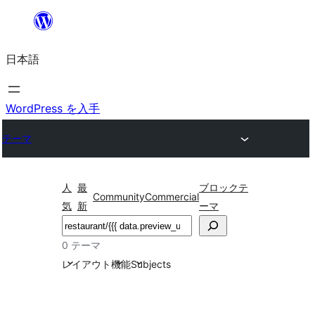
内
容
日本語
を
ス
キ
WordPress を入手
ッ
テーマ
プ
人
最
ブロックテ
Community
Commercial
気
新
ーマ
検
索
0 テーマ
レイアウト
機能
Subjects