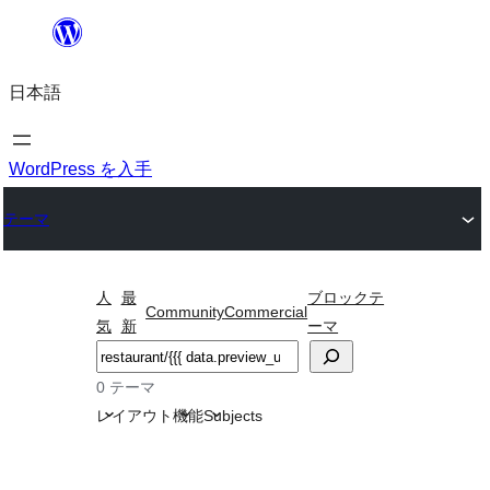
内
容
日本語
を
ス
キ
WordPress を入手
ッ
テーマ
プ
人
最
ブロックテ
Community
Commercial
気
新
ーマ
検
索
0 テーマ
レイアウト
機能
Subjects