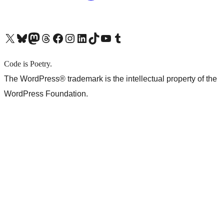
X (旧 Twitter) アカウントへ
Bluesky アカウントへ
Mastodon アカウントへ
Threads アカウントへ
Facebook ページへ
Instagram アカウントへ
LinkedIn アカウントへ
TikTok アカウントへ
YouTube チャンネルへ
Tumblr アカウントへ
Code is Poetry.
The WordPress® trademark is the intellectual property of the
WordPress Foundation.