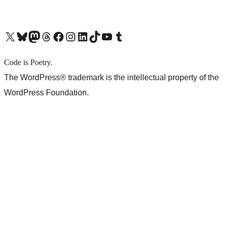
X (旧 Twitter) アカウントへ
Bluesky アカウントへ
Mastodon アカウントへ
Threads アカウントへ
Facebook ページへ
Instagram アカウントへ
LinkedIn アカウントへ
TikTok アカウントへ
YouTube チャンネルへ
Tumblr アカウントへ
Code is Poetry.
The WordPress® trademark is the intellectual property of the
WordPress Foundation.