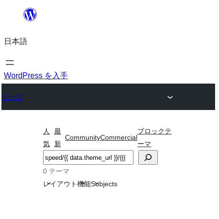
内
容
日本語
を
ス
キ
WordPress を入手
ッ
テーマ
プ
人
最
ブロックテ
Community
Commercial
気
新
ーマ
検
索
0 テーマ
レイアウト
機能
Subjects