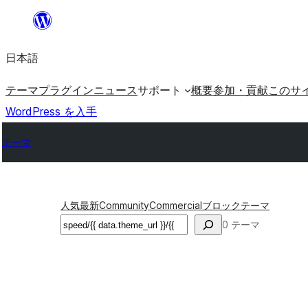
内
容
日本語
を
ス
テーマ
プラグイン
ニュース
サポート
概要
参加・貢献
このサ
キ
WordPress を入手
ッ
テーマ
プ
人気
最新
Community
Commercial
ブロックテーマ
検
0 テーマ
索