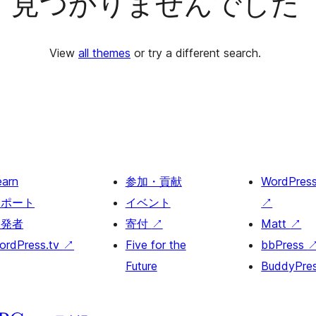
見つかりませんでした
View
all themes
or try a different search.
earn
参加・貢献
WordPres
サポート
イベント
↗
開発者
寄付
↗
Matt
↗
ordPress.tv
↗
Five for the
bbPress
Future
BuddyPre