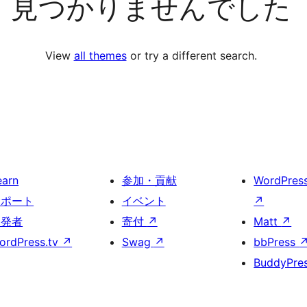
見つかりませんでした
View
all themes
or try a different search.
earn
参加・貢献
WordPres
サポート
イベント
↗
開発者
寄付
↗
Matt
↗
ordPress.tv
↗
Swag
↗
bbPress
BuddyPre