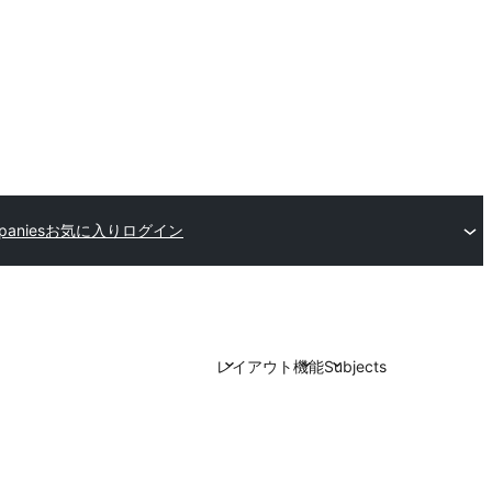
panies
お気に入り
ログイン
レイアウト
機能
Subjects