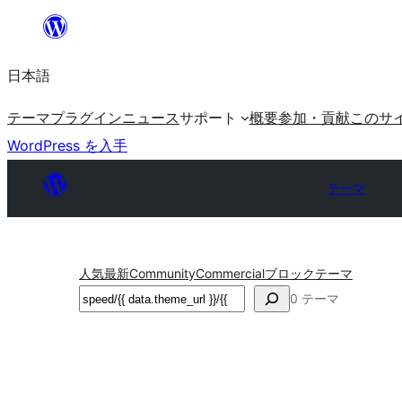
内
容
日本語
を
ス
テーマ
プラグイン
ニュース
サポート
概要
参加・貢献
このサ
キ
WordPress を入手
ッ
プ
テーマ
人気
最新
Community
Commercial
ブロックテーマ
検
0 テーマ
索