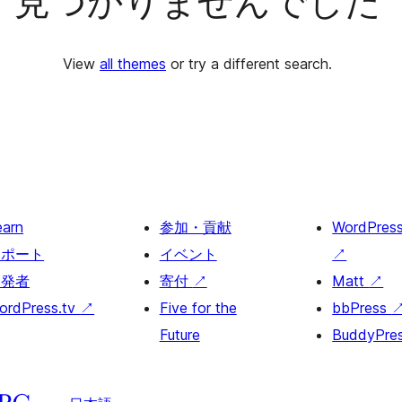
見つかりませんでした
View
all themes
or try a different search.
earn
参加・貢献
WordPres
サポート
イベント
↗
開発者
寄付
↗
Matt
↗
ordPress.tv
↗
Five for the
bbPress
Future
BuddyPre