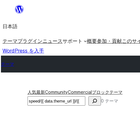
内
容
日本語
を
ス
テーマ
プラグイン
ニュース
サポート
概要
参加・貢献
このサ
キ
WordPress を入手
ッ
テーマ
プ
人気
最新
Community
Commercial
ブロックテーマ
検
0 テーマ
索