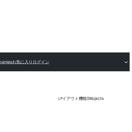
panies
お気に入り
ログイン
レイアウト
機能
Subjects