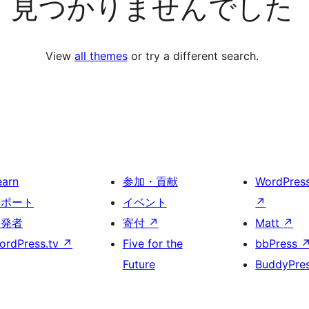
見つかりませんでした
View
all themes
or try a different search.
earn
参加・貢献
WordPres
サポート
イベント
↗
開発者
寄付
↗
Matt
↗
ordPress.tv
↗
Five for the
bbPress
Future
BuddyPre