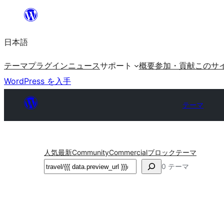
内
容
日本語
を
ス
テーマ
プラグイン
ニュース
サポート
概要
参加・貢献
このサ
キ
WordPress を入手
ッ
プ
テーマ
人気
最新
Community
Commercial
ブロックテーマ
検
0 テーマ
索