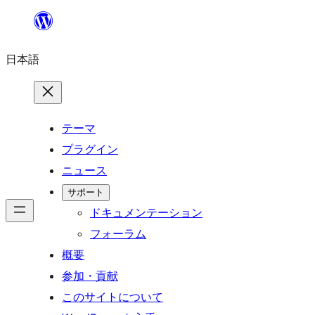
内
容
日本語
を
ス
キ
ッ
テーマ
プ
プラグイン
ニュース
サポート
ドキュメンテーション
フォーラム
概要
参加・貢献
このサイトについて