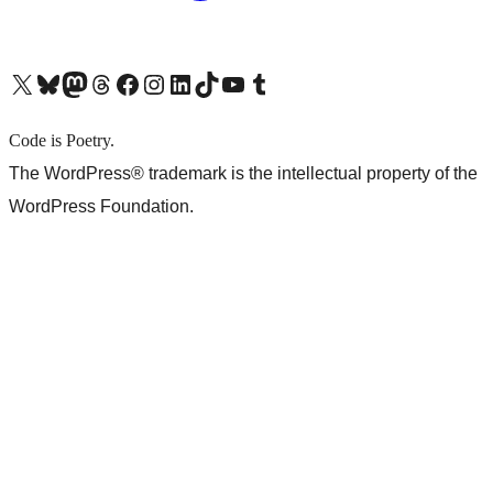
X (旧 Twitter) アカウントへ
Bluesky アカウントへ
Mastodon アカウントへ
Threads アカウントへ
Facebook ページへ
Instagram アカウントへ
LinkedIn アカウントへ
TikTok アカウントへ
YouTube チャンネルへ
Tumblr アカウントへ
Code is Poetry.
The WordPress® trademark is the intellectual property of the
WordPress Foundation.