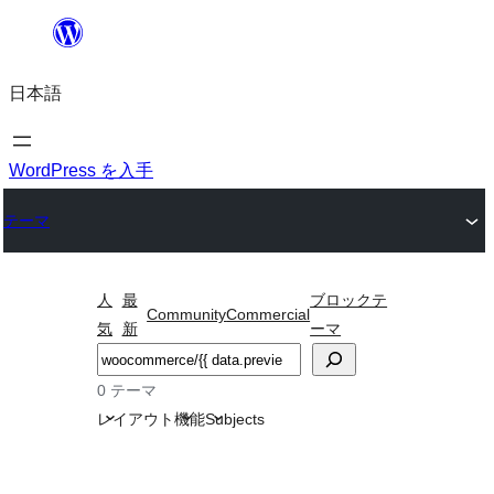
内
容
日本語
を
ス
キ
WordPress を入手
ッ
テーマ
プ
人
最
ブロックテ
Community
Commercial
気
新
ーマ
検
索
0 テーマ
レイアウト
機能
Subjects