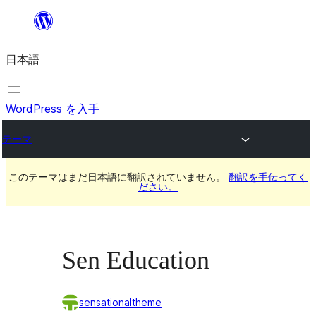
内
容
日本語
を
ス
キ
WordPress を入手
ッ
テーマ
プ
このテーマはまだ日本語に翻訳されていません。
翻訳を手伝ってく
ださい。
Sen Education
sensationaltheme