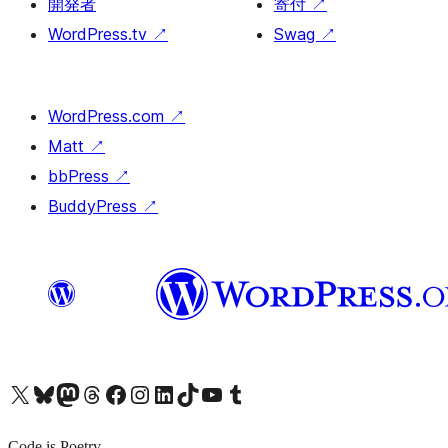
開発者
寄付
↗
WordPress.tv
↗
Swag
↗
WordPress.com
↗
Matt
↗
bbPress
↗
BuddyPress
↗
X (旧 Twitter) アカウントへ
Bluesky アカウントへ
Mastodon アカウントへ
Threads アカウントへ
Facebook ページへ
Instagram アカウントへ
LinkedIn アカウントへ
TikTok アカウントへ
YouTube チャンネルへ
Tumblr アカウントへ
Code is Poetry.