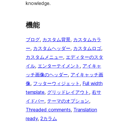
knowledge.
機能
ブログ
, 
カスタム背景
, 
カスタムカラ
ー
, 
カスタムヘッダー
, 
カスタムロゴ
, 
カスタムメニュー
, 
エディターのスタ
イル
, 
エンターテイメント
, 
アイキャ
ッチ画像のヘッダー
, 
アイキャッチ画
像
, 
フッターウィジェット
, 
Full width
template
, 
グリッドレイアウト
, 
右サ
イドバー
, 
テーマのオプション
, 
Threaded comments
, 
Translation
ready
, 
2カラム