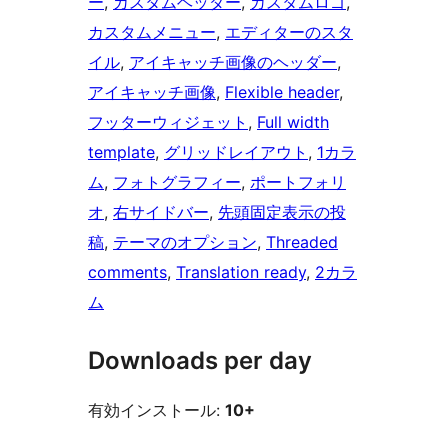
ー
, 
カスタムヘッダー
, 
カスタムロゴ
, 
カスタムメニュー
, 
エディターのスタ
イル
, 
アイキャッチ画像のヘッダー
, 
アイキャッチ画像
, 
Flexible header
, 
フッターウィジェット
, 
Full width
template
, 
グリッドレイアウト
, 
1カラ
ム
, 
フォトグラフィー
, 
ポートフォリ
オ
, 
右サイドバー
, 
先頭固定表示の投
稿
, 
テーマのオプション
, 
Threaded
comments
, 
Translation ready
, 
2カラ
ム
Downloads per day
有効インストール:
10+