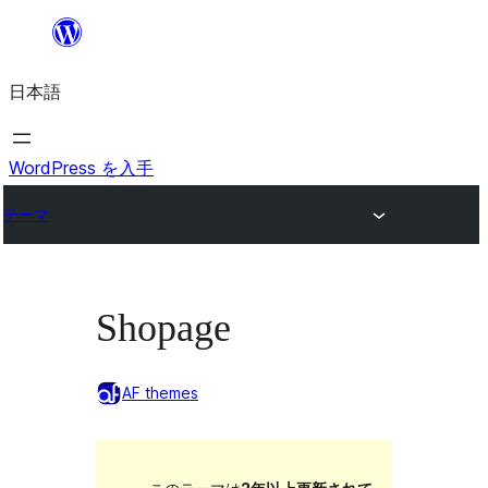
内
容
日本語
を
ス
キ
WordPress を入手
ッ
テーマ
プ
Shopage
AF themes