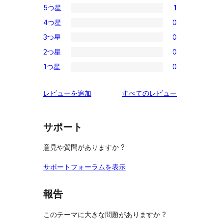
5つ星
1
1
4つ星
0
5-
0
3つ星
0
星
4-
0
レ
2つ星
0
星
3-
0
ビ
レ
1つ星
0
星
2-
0
ュ
ビ
レ
星
1-
ー
ュ
を
レビューを追加
すべてのレビュー
ビ
レ
星
ー
見
ュ
ビ
レ
る
ー
ュ
ビ
サポート
ー
ュ
意見や質問がありますか ?
ー
サポートフォーラムを表示
報告
このテーマに大きな問題がありますか ?