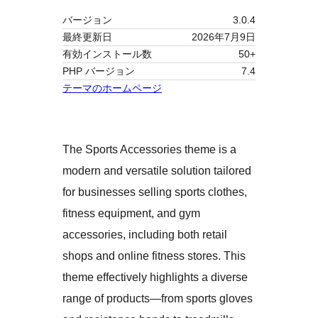
バージョン
3.0.4
最終更新日
2026年7月9日
有効インストール数
50+
PHP バージョン
7.4
テーマのホームページ
The Sports Accessories theme is a
modern and versatile solution tailored
for businesses selling sports clothes,
fitness equipment, and gym
accessories, including both retail
shops and online fitness stores. This
theme effectively highlights a diverse
range of products—from sports gloves