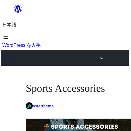
内
容
日本語
を
ス
キ
WordPress を入手
ッ
テーマ
プ
Sports Accessories
astertheme