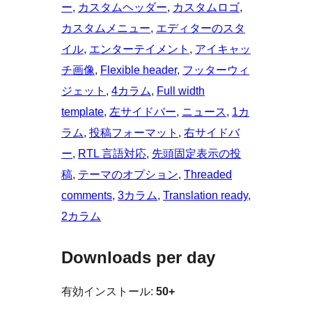
ー
, 
カスタムヘッダー
, 
カスタムロゴ
, 
カスタムメニュー
, 
エディターのスタ
イル
, 
エンターテイメント
, 
アイキャッ
チ画像
, 
Flexible header
, 
フッターウィ
ジェット
, 
4カラム
, 
Full width
template
, 
左サイドバー
, 
ニュース
, 
1カ
ラム
, 
投稿フォーマット
, 
右サイドバ
ー
, 
RTL 言語対応
, 
先頭固定表示の投
稿
, 
テーマのオプション
, 
Threaded
comments
, 
3カラム
, 
Translation ready
, 
2カラム
Downloads per day
有効インストール:
50+