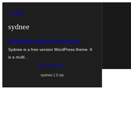
内
← 戻る
容
を
sydnee
ス
MyWebApp Software and Analytics
キ
Sydnee is a free version WordPress theme. It
ッ
is a multi…
プ
ダウンロード
sydnee.1.0.zip