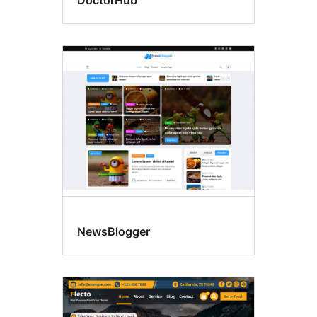
DoctorHub
NewsBlogger