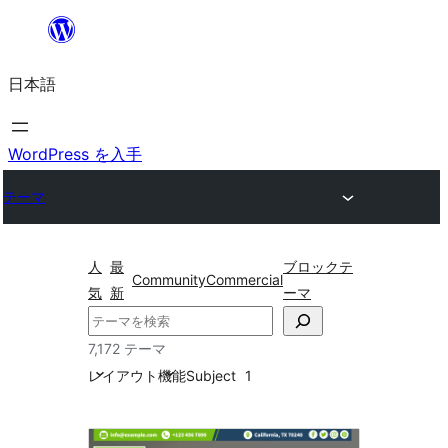
内
容
日本語
を
ス
キ
WordPress を入手
ッ
テーマ
プ
人
最
ブロックテ
Community
Commercial
気
新
ーマ
検
索
7,172 テーマ
レイアウト
機能
Subject
1
ブ