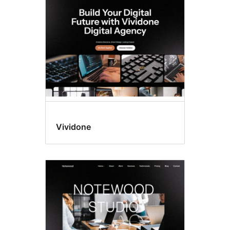
ロ
ッ
ク
テ
ー
マ
Vividone