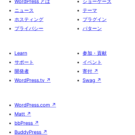
WordPress とは
ショーケース
ニュース
テーマ
ホスティング
プラグイン
プライバシー
パターン
Learn
参加・貢献
サポート
イベント
開発者
寄付
↗
WordPress.tv
↗
Swag
↗
WordPress.com
↗
Matt
↗
bbPress
↗
BuddyPress
↗