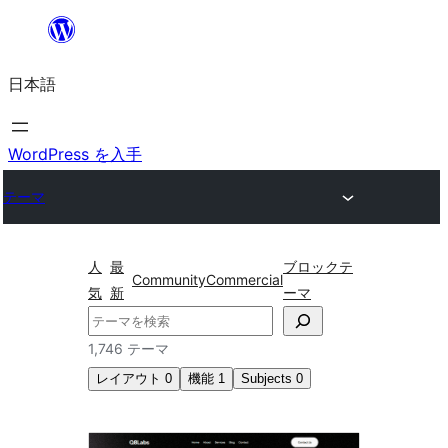
内
容
日本語
を
ス
キ
WordPress を入手
ッ
テーマ
プ
人
最
ブロックテ
Community
Commercial
気
新
ーマ
検
索
1,746 テーマ
レイアウト
0
機能
1
Subjects
0
ブ