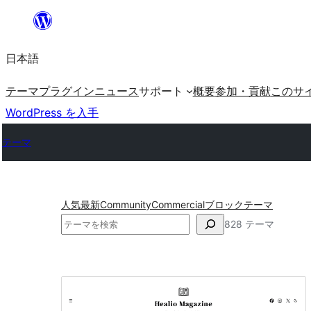
内
容
日本語
を
ス
テーマ
プラグイン
ニュース
サポート
概要
参加・貢献
このサ
キ
WordPress を入手
ッ
テーマ
プ
人気
最新
Community
Commercial
ブロックテーマ
検
828 テーマ
索
ス
タ