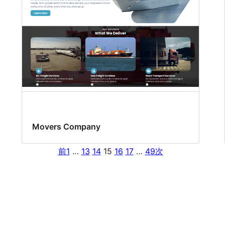
Movers Company
前
1
…
13
14
15
16
17
…
49
次