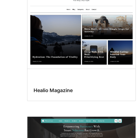
イ
ル
バ
リ
エ
ー
シ
ョ
ン
Healio Magazine