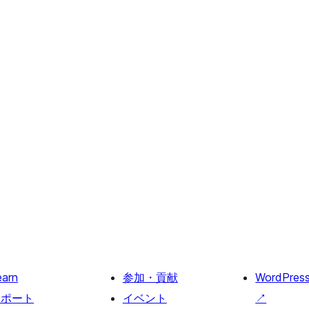
earn
参加・貢献
WordPres
サポート
イベント
↗