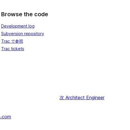
Browse the code
Development log
Subversion repository
Trac で参照
Trac tickets
次
Architect Engineer
s.com