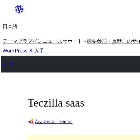
内
容
日本語
を
ス
テーマ
プラグイン
ニュース
サポート
概要
参加・貢献
このサ
キ
WordPress を入手
ッ
テーマ
プ
Teczilla saas
Avadanta Themes