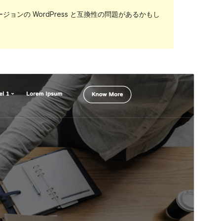
ンの WordPress と互換性の問題があるかもし
プレビュー
ダウンロード
これは
Teczilla
の子テーマです。
バージョン
1.1
最終更新日
2022年10月7日
有効インストール数
10 未満
WordPress バージョン
5.0
PHP バージョン
5.6