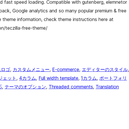
d fast speed loading. Compatible with gutenberg, elemnetor
pack, Google analytics and so many popular premium & free
re theme information, check theme instructions here at
/teczilla-free-theme/
ムロゴ
, 
カスタムメニュー
, 
E-commerce
, 
エディターのスタイル
ジェット
, 
4カラム
, 
Full width template
, 
1カラム
, 
ポートフォリ
応
, 
テーマのオプション
, 
Threaded comments
, 
Translation