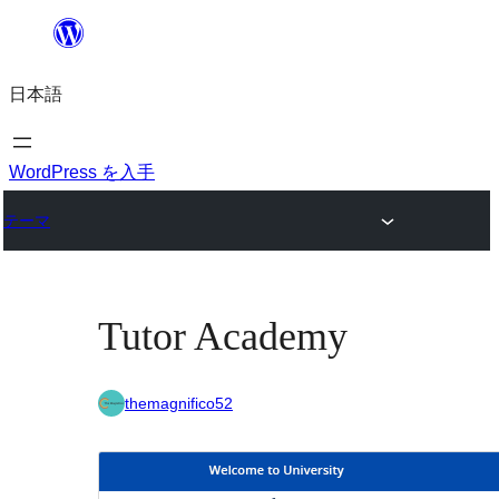
内
容
日本語
を
ス
キ
WordPress を入手
ッ
テーマ
プ
Tutor Academy
themagnifico52