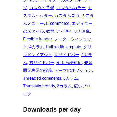
グ
, 
カスタム背景
, 
カスタムカラー
, 
カ
スタムヘッダー
, 
カスタムロゴ
, 
カスタ
ムメニュー
, 
E-commerce
, 
エディター
のスタイル
, 
教育
, 
アイキャッチ画像
, 
Flexible header
, 
フッターウィジェッ
ト
, 
4カラム
, 
Full width template
, 
グリ
ッドレイアウト
, 
左サイドバー
, 
1カラ
ム
, 
右サイドバー
, 
RTL 言語対応
, 
先頭
固定表示の投稿
, 
テーマのオプション
, 
Threaded comments
, 
3カラム
, 
Translation ready
, 
2カラム
, 
広いブロ
ック
Downloads per day