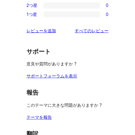
レ
2つ星
0
星
3-
0
ビ
レ
1つ星
0
星
2-
0
ュ
ビ
レ
星
1-
ー
ュ
を
レビューを追加
すべてのレビュー
ビ
レ
星
ー
見
ュ
ビ
レ
る
ー
ュ
ビ
サポート
ー
ュ
意見や質問がありますか ?
ー
サポートフォーラムを表示
報告
このテーマに大きな問題がありますか ?
テーマを報告
翻訳