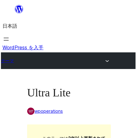
内
容
日本語
を
ス
キ
WordPress を入手
ッ
テーマ
プ
Ultra Lite
wpoperations