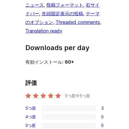
ニュース
, 
投稿フォーマット
, 
右サイ
ドバー
, 
先頭固定表示の投稿
, 
テーマ
のオプション
, 
Threaded comments
, 
Translation ready
Downloads per day
有効インストール:
60+
評価
5つ星中
5
つ星
5つ星
3
3
4つ星
0
5-
0
3つ星
0
星
4-
0