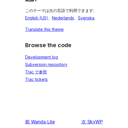
このテーマは次の言語で利用できます:
English (US)
、
Nederlands
、
Svenska
.
Translate this theme
Browse the code
Development log
Subversion repository
Trac で参照
Trac tickets
前
Wanda Lite
次
SkyWP