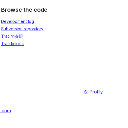
Browse the code
Development log
Subversion repository
Trac で参照
Trac tickets
次
Profily
s.com