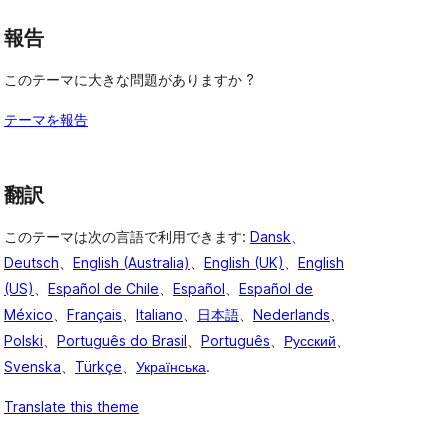
報告
このテーマに大きな問題がありますか ?
テーマを報告
翻訳
このテーマは次の言語で利用できます:
Dansk
、
Deutsch
、
English (Australia)
、
English (UK)
、
English
(US)
、
Español de Chile
、
Español
、
Español de
México
、
Français
、
Italiano
、
日本語
、
Nederlands
、
Polski
、
Português do Brasil
、
Português
、
Русский
、
Svenska
、
Türkçe
、
Українська
.
Translate this theme