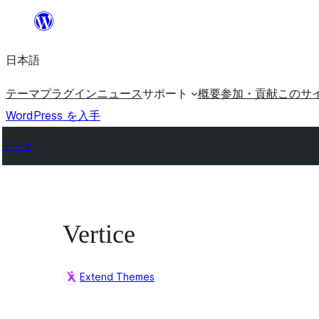
内
容
日本語
を
ス
テーマ
プラグイン
ニュース
サポート
概要
参加・貢献
このサ
キ
WordPress を入手
ッ
テーマ
プ
Vertice
Extend Themes