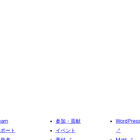
earn
参加・貢献
WordPres
サポート
イベント
↗
開発者
寄付
↗
Matt
↗